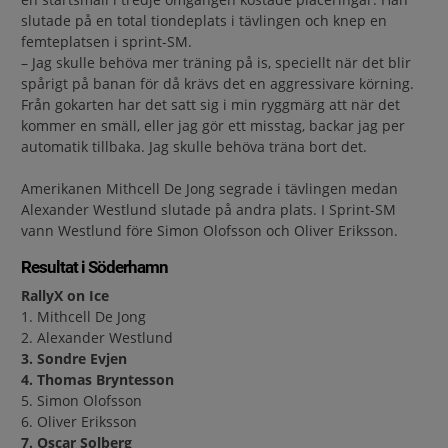
slutade på en total tiondeplats i tävlingen och knep en
femteplatsen i sprint-SM.
– Jag skulle behöva mer träning på is, speciellt när det blir
spårigt på banan för då krävs det en aggressivare körning.
Från gokarten har det satt sig i min ryggmärg att när det
kommer en smäll, eller jag gör ett misstag, backar jag per
automatik tillbaka. Jag skulle behöva träna bort det.
Amerikanen Mithcell De Jong segrade i tävlingen medan
Alexander Westlund slutade på andra plats. I Sprint-SM
vann Westlund före Simon Olofsson och Oliver Eriksson.
Resultat i Söderhamn
RallyX on Ice
1. Mithcell De Jong
2. Alexander Westlund
3. Sondre Evjen
4. Thomas Bryntesson
5. Simon Olofsson
6. Oliver Eriksson
7. Oscar Solberg