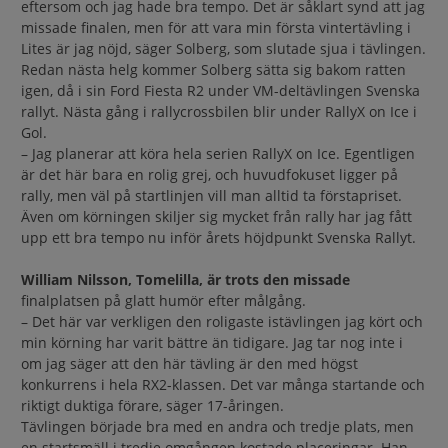
eftersom och jag hade bra tempo. Det är såklart synd att jag
missade finalen, men för att vara min första vintertävling i
Lites är jag nöjd, säger Solberg, som slutade sjua i tävlingen.
Redan nästa helg kommer Solberg sätta sig bakom ratten
igen, då i sin Ford Fiesta R2 under VM-deltävlingen Svenska
rallyt. Nästa gång i rallycrossbilen blir under RallyX on Ice i
Gol.
– Jag planerar att köra hela serien RallyX on Ice. Egentligen
är det här bara en rolig grej, och huvudfokuset ligger på
rally, men väl på startlinjen vill man alltid ta förstapriset.
Även om körningen skiljer sig mycket från rally har jag fått
upp ett bra tempo nu inför årets höjdpunkt Svenska Rallyt.
William Nilsson, Tomelilla, är trots den missade
finalplatsen på glatt humör efter målgång.
– Det här var verkligen den roligaste istävlingen jag kört och
min körning har varit bättre än tidigare. Jag tar nog inte i
om jag säger att den här tävling är den med högst
konkurrens i hela RX2-klassen. Det var många startande och
riktigt duktiga förare, säger 17-åringen.
Tävlingen började bra med en andra och tredje plats, men
en startsmäll i tredje omgången kostade placeringar. Han