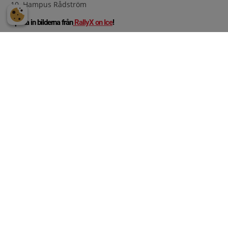
10. Hampus Rådström
Spana in bilderna från
RallyX on Ice
!
Dela
Dela
Dela
Dela
E-post
Tillbaka
Sponsorer