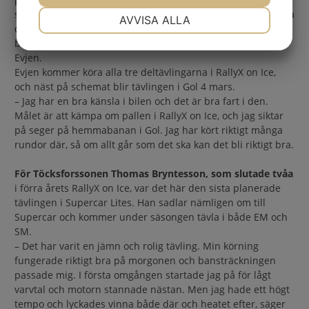
NÖDVÄNDIG
INSTÄLLNINGAR
starten och trots att jag gjorde några småfel slutade jag tvåa
AVVISA ALLA
där. I finalen var banan spårig och jag slet lite för att få
JA
NEJ
JA
NEJ
bilen runt banan, men det räckte till en tredjeplats, säger
Evjen.
MARKNADSFÖRING
STATISTIK
Evjen kommer köra alla tre deltävlingarna i RallyX on Ice,
och näst på schemat blir tävlingen i Gol 4 mars.
– Jag har en bra känsla i bilen och det är bra fart i den.
Målet är att kämpa om pallen i RallyX on Ice, och jag siktar
på seger på hemmabanan i Gol. Jag har kört riktigt många
rundor där, så om allt går som det ska kan det bli riktigt bra.
För Töcksforssonen Thomas Bryntesson, som slutade tvåa
i förra årets RallyX on Ice, var det här den sista planerade
tävlingen i Supercar Lites. Han sadlar nämligen om till
Supercar och kommer under säsongen tävla i både EM och
SM.
– Det har varit en jämn och rolig tävling. Min körning
fungerade riktigt bra på morgonen och bansträckningen
passade mig. I första omgången startade jag på för lågt
varvtal och motorn stannade nästan. Men jag hade ett högt
tempo och lyckades vinna både där och heatet efter, säger