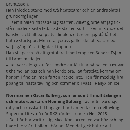
Bryntesson.
Han inledde starkt med två heatsegrar och en andraplats i
grundomgången.
– I semifinalen missade jag starten, vilket gjorde att jag fick
stå i finalens sista led. Hade starten suttit i semin kunde det
kanske räckt till pallplats i finalen, eftersom jag då fått ett
bättre startspår. Men i rallycross gäller det att vara med
varje gång för att fightas i toppen.
Han vill passa på att gratulera teamkompisen Sondre Evjen
till bronsmedaljen.
– Det var väldigt kul för Sondre att få sluta på pallen. Det var
tight mellan oss och han körde bra. Jag försökte komma om
honom i finalen, men farten räckte inte. Han får med sig bra
poäng till nästa tävling och kommer bli vass i RallyX on Ice.
Norrmannen Oscar Solberg, som är son till multitalangen
och motorsportaren Henning Solberg,
tävlar till vardags i
rally och crosskart. I bagaget har han endast en deltävling i
Supercar Lites, då när RX2 kördes i norska Hell 2015.
– Det här har varit riktigt skoj. Konkurrensen var hög och jag
hade lite svårt i bilen i början. Men det gick bättre allt