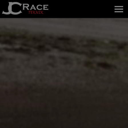
Hem
Om oss
Nyheter
Bilder
Teamet
Kontakt
English